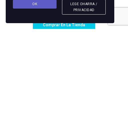
Sidra D.O. Natural Lata Oiharte
OK
LEGE OHARRA /
3,00€
PRIVACIDAD
Comprar En La Tienda