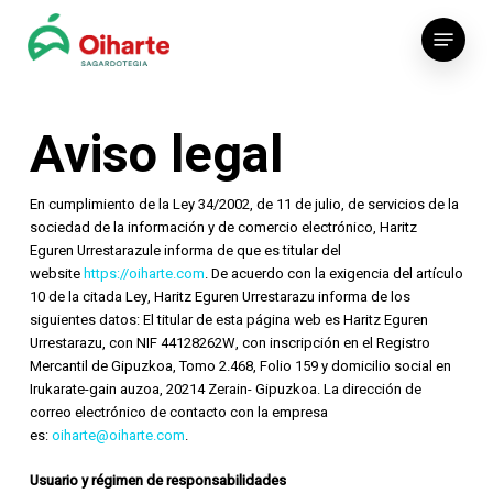
Skip
Menu
to
main
content
Aviso legal
En cumplimiento de la Ley 34/2002, de 11 de julio, de servicios de la
sociedad de la información y de comercio electrónico, Haritz
Eguren Urrestarazule informa de que es titular del
website
https://oiharte.com
. De acuerdo con la exigencia del artículo
10 de la citada Ley, Haritz Eguren Urrestarazu informa de los
siguientes datos: El titular de esta página web es Haritz Eguren
Urrestarazu, con NIF 44128262W, con inscripción en el Registro
Mercantil de Gipuzkoa, Tomo 2.468, Folio 159 y domicilio social en
Irukarate-gain auzoa, 20214 Zerain- Gipuzkoa. La dirección de
correo electrónico de contacto con la empresa
es:
oiharte@oiharte.com
.
Usuario y régimen de responsabilidades