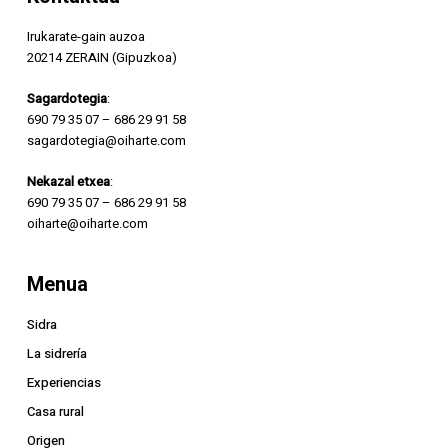
Irukarate-gain auzoa
20214 ZERAIN (Gipuzkoa)
Sagardotegia
:
690 79 35 07
–
686 29 91 58
sagardotegia@oiharte.com
Nekazal etxea
:
690 79 35 07
–
686 29 91 58
oiharte@oiharte.com
Menua
Sidra
La sidrería
Experiencias
Casa rural
Origen